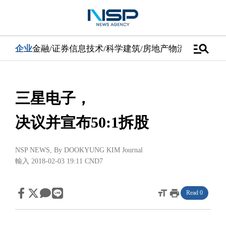
manage_search
企业
金融/证券
信息技术/科学
建筑/房地产
物流/配送
汽车
三星电子，
决议并宣布50:1拆股
NSP NEWS
, By
DOOKYUNG KIM Journal
輸入 2018-02-03 19:11
CND7
format_size
print
Read 0