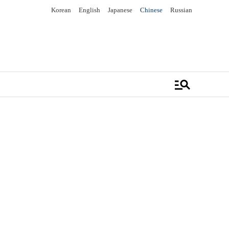
Korean
English
Japanese
Chinese
Russian
manage_search