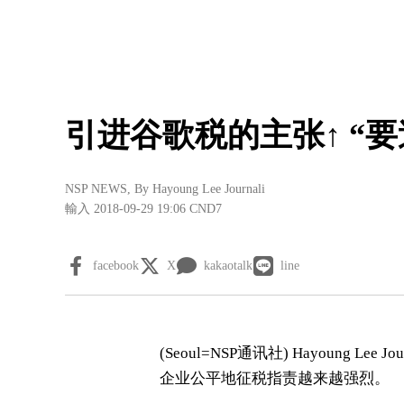
引进谷歌税的主张↑ “
NSP NEWS
, By
Hayoung Lee Journali
輸入 2018-09-29 19:06
CND7
facebook
X
kakaotalk
line
(Seoul= NSP通讯社) Hayoung Le
企业公平地征税指责越来越强烈。