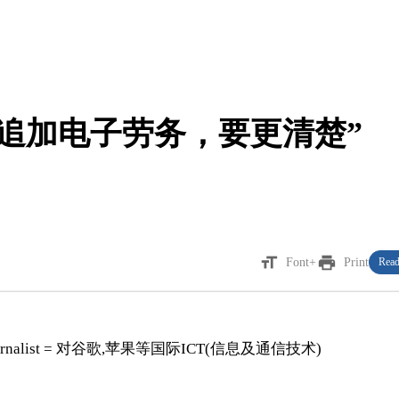
要追加电子劳务，要更清楚”
format_size
print
Font+
Print
Read
e Journalist = 对谷歌,苹果等国际ICT(信息及通信技术)