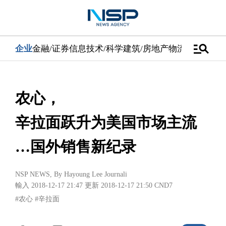
manage_search
企业
金融/证券
信息技术/科学
建筑/房地产
物流/配送
汽车
农心，
辛拉面跃升为美国市场主流
…国外销售新纪录
NSP NEWS
, By
Hayoung Lee Journali
輸入 2018-12-17 21:47
更新 2018-12-17 21:50
CND7
#农心
#辛拉面