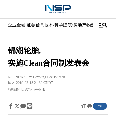
manage_search
企业
金融/证券
信息技术/科学
建筑/房地产
物流/配送
汽车
锦湖轮胎,
实施Clean合同制发表会
NSP NEWS
, By
Hayoung Lee Journali
輸入 2019-02-18 21:39
CND7
#锦湖轮胎
#Clean合同制
format_size
print
Read 0