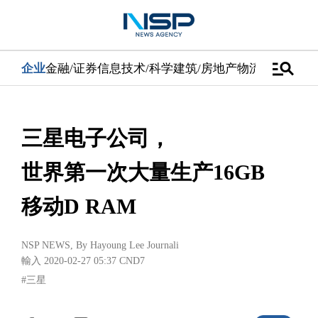
manage_search
企业
金融/证券
信息技术/科学
建筑/房地产
物流/配送
汽车
三星电子公司，
世界第一次大量生产16GB
移动D RAM
NSP NEWS
, By
Hayoung Lee Journali
輸入 2020-02-27 05:37
CND7
#三星