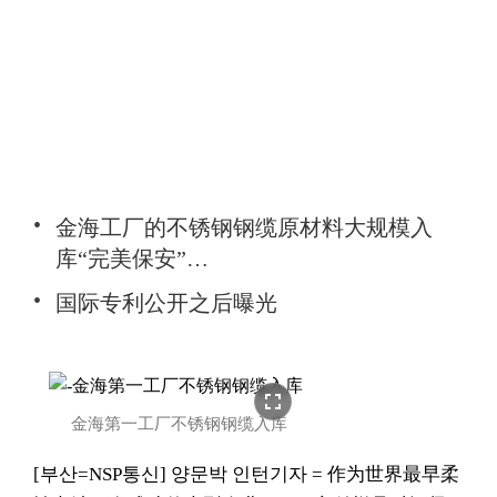
金海工厂的不锈钢钢缆原材料大规模入
库“完美保安”…
国际专利公开之后曝光
fullscreen
金海第一工厂不锈钢钢缆入库
[부산=NSP통신] 양문박 인턴기자 = 作为世界最早柔