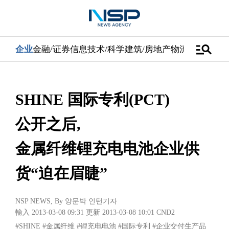
manage_search
企业
金融/证券
信息技术/科学
建筑/房地产
物流/配送
汽车
SHINE 国际专利(PCT)
公开之后,
金属纤维锂充电电池企业供
货“迫在眉睫”
NSP NEWS
, By
양문박 인턴기자
輸入 2013-03-08 09:31
更新 2013-03-08 10:01
CND2
#SHINE
#金属纤维
#锂充电电池
#国际专利
#企业交付生产品