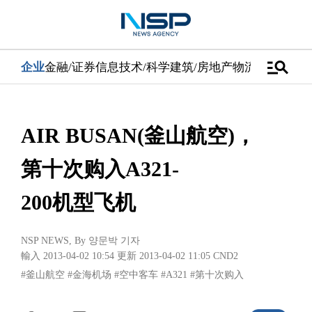
manage_search
企业
金融/证券
信息技术/科学
建筑/房地产
物流/配送
汽车
AIR BUSAN(釜山航空)，
第十次购入A321-
200机型飞机
NSP NEWS
, By
양문박 기자
輸入 2013-04-02 10:54
更新 2013-04-02 11:05
CND2
#釜山航空
#金海机场
#空中客车
#A321
#第十次购入