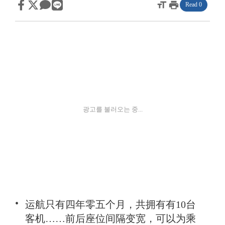
format_size
print
Read 0
광고를 불러오는 중...
运航只有四年零五个月，共拥有有10台
客机……前后座位间隔变宽，可以为乘