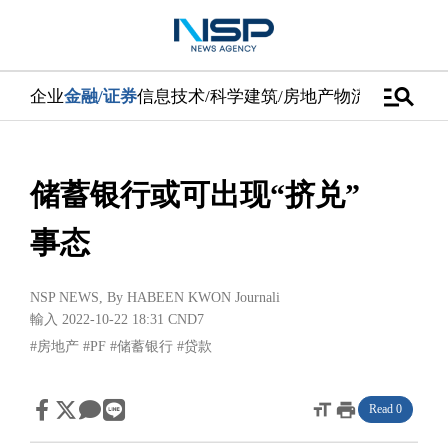
manage_search
企业
金融/证券
信息技术/科学
建筑/房地产
物流/配送
汽车
储蓄银行或可出现“挤兑”
事态
NSP NEWS
, By
HABEEN KWON Journali
輸入 2022-10-22 18:31
CND7
#房地产
#PF
#储蓄银行
#贷款
format_size
print
Read 0