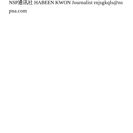
NSP通讯社 HABEEN KWON Journalist rnjsgkqls@ns
pna.com