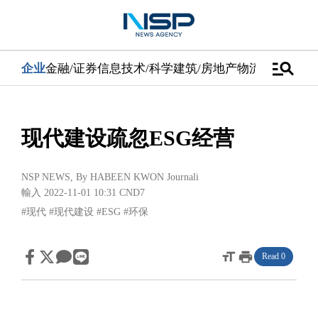
manage_search
企业
金融/证券
信息技术/科学
建筑/房地产
物流/配送
汽车
现代建设疏忽ESG经营
NSP NEWS
, By
HABEEN KWON Journali
輸入 2022-11-01 10:31
CND7
#现代
#现代建设
#ESG
#环保
format_size
print
Read 0