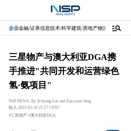
manage_search
企业
金融/证券
信息技术/科学
建筑/房地产
物流/配送
汽车
三星物产与澳大利亚DGA携
手推进"共同开发和运营绿色
氢·氨项目"
NSP NEWS
, By
Ji-hyang Lee
and
Eui-youn Jung
輸入 2023-05-18 21:27
CNX7
#三星物产
#澳大利亚DGA