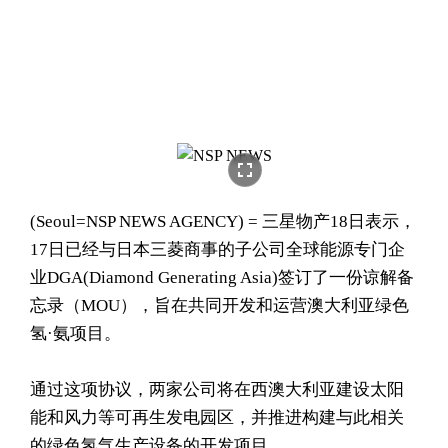
fullscreen
(Seoul=NSP NEWS AGENCY) = 三星物产18日表示，
17日已经与日本三菱商事的子公司全球能源专门企
业DGA(Diamond Generating Asia)签订了一份谅解备
忘录（MOU），旨在共同开发和运营澳大利亚绿色
氢·氨项目。
通过这项协议，两家公司将在西澳大利亚建设太阳
能和风力等可再生发电园区，并推进构建与此相关
的绿色氢气生产设备的开发项目。