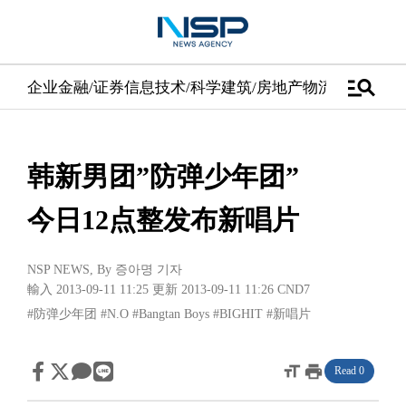
manage_search
企业
金融/证券
信息技术/科学
建筑/房地产
物流/配送
汽车
韩新男团”防弹少年团”
今日12点整发布新唱片
NSP NEWS
, By
증아명 기자
輸入 2013-09-11 11:25
更新 2013-09-11 11:26
CND7
#防弹少年团
#N.O
#Bangtan Boys
#BIGHIT
#新唱片
format_size
print
Read 0