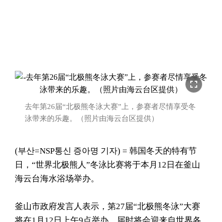
fullscreen
去年第26届“北极熊冬泳大赛”上，参赛者尽情享受冬
泳带来的乐趣。（照片由海云台区提供）
(부산=NSP통신 증아명 기자) = 韩国冬天的特有节
日，“世界北极熊人”冬泳比赛将于本月12日在釜山
海云台海水浴场举办。
釜山市政府发言人表示，第27届“北极熊冬泳”大赛
将在1月12日上午9点举办，届时将会迎来自世界各