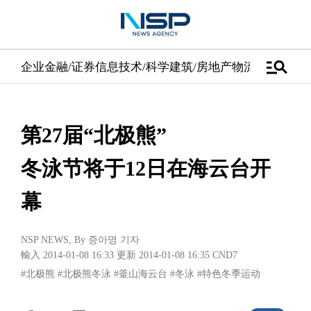
manage_search
企业
金融/证券
信息技术/科学
建筑/房地产
物流/配送
汽车
第27届“北极熊”
冬泳节将于12日在海云台开
幕
NSP NEWS
, By
증아명 기자
輸入 2014-01-08 16:33
更新 2014-01-08 16:35
CND7
#北极熊
#北极熊冬泳
#釜山海云台
#冬泳
#特色冬季运动