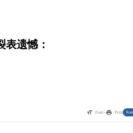
裂表遗憾：
format_size
print
Font+
Print
Read