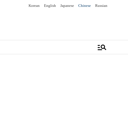
Korean
English
Japanese
Chinese
Russian
manage_search