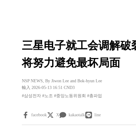
三星电子就工会调解破
将努力避免最坏局面
NSP NEWS
, By
Jiwon Lee
and
Bok-hyun Lee
輸入 2026-05-13 16:51
CND3
#삼성전자
#노조
#중앙노동위원회
#총파업
facebook
X
kakaotalk
line