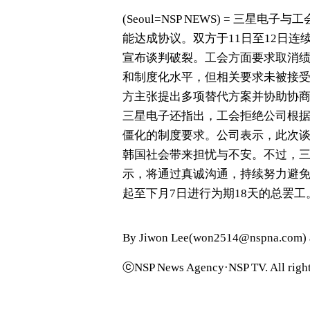
(Seoul=NSP NEWS) = 三
能达成协议。双方于11日至12日
宣布谈判破裂。工会方面要求取消
和制度化水平，但相关要求未被接
方主张提出多项替代方案并协助协
三星电子还指出，工会拒绝公司根
僵化的制度要求。公司表示，此次
韩国社会带来担忧与不安。不过，
示，将通过真诚沟通，持续努力避免
起至下月7日进行为期18天的总罢工
By Jiwon Lee(won2514@nspna.com) 
ⓒNSP News Agency·NSP TV. All right