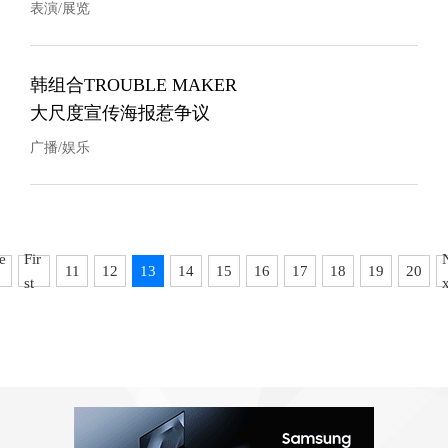
表演/展览
韩组合TROUBLE MAKER
大尺度宣传海报惹争议
广播/娱乐
e
Fir
11
12
13
14
15
16
17
18
19
20
st
x