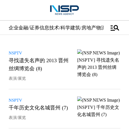
manage_search
企业
金融/证券
信息技术/科学
建筑/房地产
物流/配送
汽车
NSPTV
寻找遗失名声的 2013 晋州
丝绸博览会 (8)
表演/展览
NSPTV
千年历史文化名城晋州 (7)
表演/展览