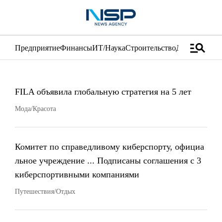
manage_search
Предприятие
Финансы
ИТ/Наука
Строительство
Дистрибуция
FILA объявила глобальную стратегия на 5 лет
Мода/Красота
Комитет по справедливому киберспорту, официа
льное учреждение ... Подписаны соглашения с 3
киберспортивными компаниями
Путешествия/Отдых