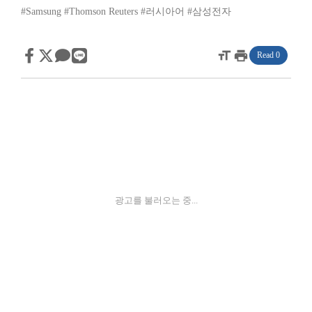
#Samsung
#Thomson Reuters
#러시아어
#삼성전자
format_size
print
Read 0
광고를 불러오는 중...