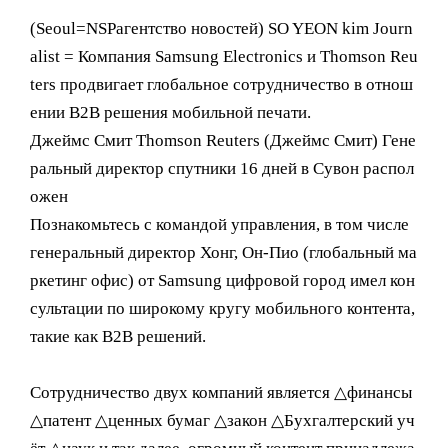
(Seoul= NSPагентство новостей) SO YEON kim Journ
alist = Компания Samsung Electronics и Thomson Reu
ters продвигает глобальное сотрудничество в отнош
ении B2B решения мобильной печати.
Джеймс Смит Thomson Reuters (Джеймс Смит) Гене
ральный директор спутники 16 дней в Сувон распол
ожен
Познакомьтесь с командой управления, в том числе
генеральный директор Хонг, Он-Пио (глобальный ма
ркетинг офис) от Samsung цифровой город имел кон
сультации по широкому кругу мобильного контента,
такие как B2B решений.
Сотрудничество двух компаний является △финансы
△патент △ценных бумаг △закон △Бухгалтерский уч