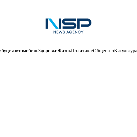
ибуция
автомобиль
Здоровье
Жизнь
Политика/Общество
K-культур