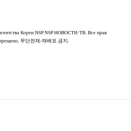
агентства Кореи NSP NSP НОВОСТИ·ТВ. Все прав
ие запрещено. 무단전재-재배포 금지.