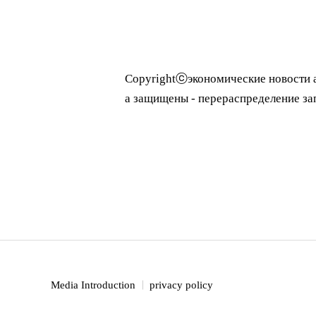
Copyrightⓒэкономические новости 
а защищены - перераспределен
Media Introduction
privacy policy