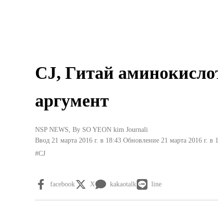
CJ, Гитай аминокисл
аргумент
NSP NEWS
, By
SO YEON kim Journali
Ввод 21 марта 2016 г. в 18:43
Обновление 21 марта 2016 г. в 
#CJ
facebook
X
kakaotalk
line