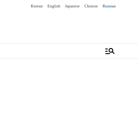
Korean
English
Japanese
Chinese
Russian
manage_search
а