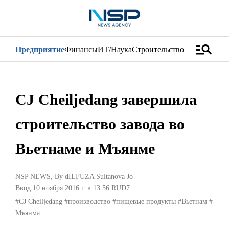
manage_search
Предприятие
Финансы
ИТ/Наука
Строительство
Дистрибуци
CJ Cheiljedang завершила
строительство завода во
Вьетнаме и Мъянме
NSP NEWS
, By
dILFUZA Sultanova Jo
Ввод 10 ноября 2016 г. в 13:56
RUD7
#CJ Cheiljedang
#производство
#пищевые продукты
#Вьетнам
#
Мъянма