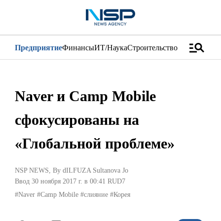
manage_search
Предприятие
Финансы
ИТ/Наука
Строительство
Дистрибуци
Naver и Camp Mobile
сфокусированы на
«Глобальной проблеме»
NSP NEWS
, By
dILFUZA Sultanova Jo
Ввод 30 ноября 2017 г. в 00:41
RUD7
#Naver
#Camp Mobile
#слияние
#Корея