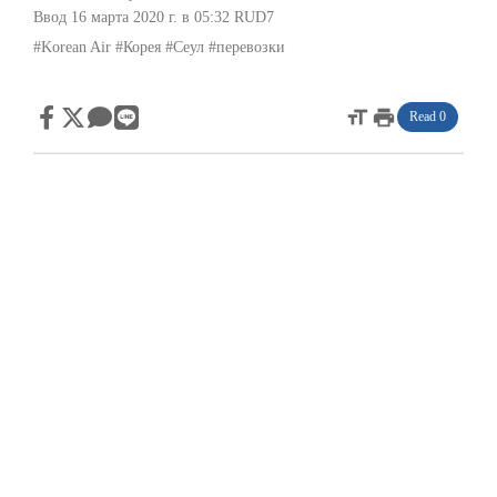
Ввод 16 марта 2020 г. в 05:32
RUD7
#Korean Air
#Корея
#Сеул
#перевозки
format_size
print
Read 0