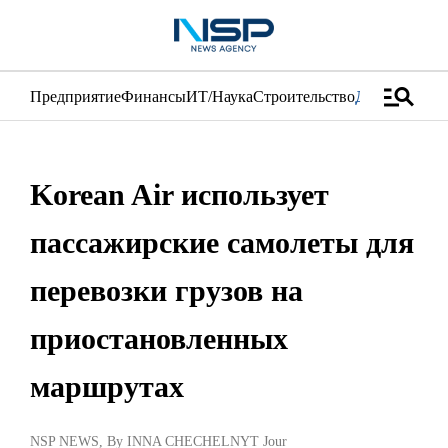
manage_search
Предприятие
Финансы
ИТ/Наука
Строительство
Дистрибуци
Korean Air использует
пассажирские самолеты для
перевозки грузов на
приостановленных
маршрутах
NSP NEWS
, By
INNA CHECHELNYT Jour