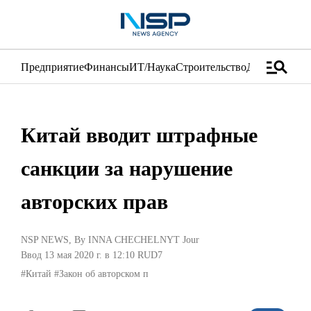
manage_search
Предприятие
Финансы
ИТ/Наука
Строительство
Дистрибуция
Китай вводит штрафные
санкции за нарушение
авторских прав
NSP NEWS
, By
INNA CHECHELNYT Jour
Ввод 13 мая 2020 г. в 12:10
RUD7
#Китай
#Закон об авторском п