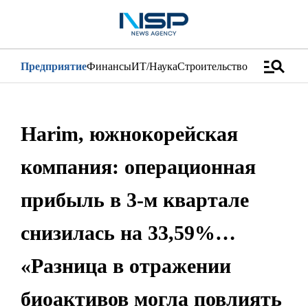
manage_search
Предприятие
Финансы
ИТ/Наука
Строительство
Дистрибуци
Harim, южнокорейская
компания: операционная
прибыль в 3-м квартале
снизилась на 33,59%…
«Разница в отражении
биоактивов могла повлиять