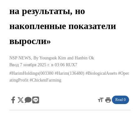
на результаты, но
накопленные показатели
выросли»
NSP NEWS
, By
Youngsuk Kim
and
Hanbin Ok
Ввод 7 ноября 2025 г. в 03:06
RUX7
#HarimHoldings(003380
#Harim(136480)
#BiologicalAssets
#Oper
atingProfit
#ChickenFarming
format_size
print
Read 0