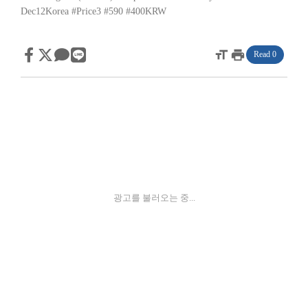
Dec12Korea
#Price3
#590
#400KRW
format_size
print
Read 0
광고를 불러오는 중...