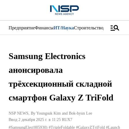
manage_search
Предприятие
Финансы
ИТ/Наука
Строительство
Дистрибуци
Samsung Electronics
анонсировала
трёхсекционный складной
смартфон Galaxy Z TriFold
NSP NEWS
, By
Youngsuk Kim
and
Bok-hyun Lee
Ввод 2 декабря 2025 г. в 11:25
RUX7
#SamsungElec(005930)
#TripleFoldable
#GalaxyZTriFold
#Launch