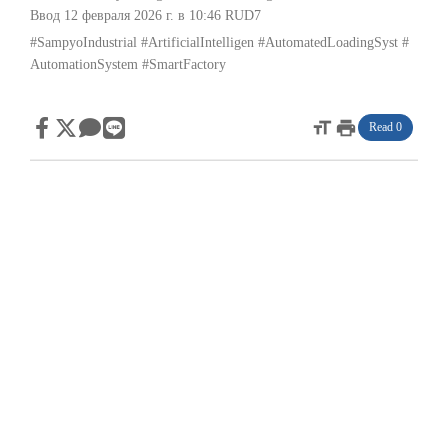
Ввод 12 февраля 2026 г. в 10:46
RUD7
#SampyoIndustrial
#ArtificialIntelligen
#AutomatedLoadingSyst
#
AutomationSystem
#SmartFactory
format_size
print
Read 0