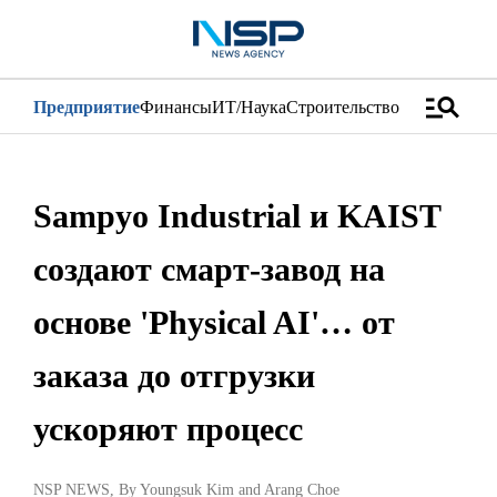
manage_search
Предприятие
Финансы
ИТ/Наука
Строительство
Дистрибуци
Sampyo Industrial и KAIST
создают смарт-завод на
основе 'Physical AI'… от
заказа до отгрузки
ускоряют процесс
NSP NEWS
, By
Youngsuk Kim
and
Arang Choe