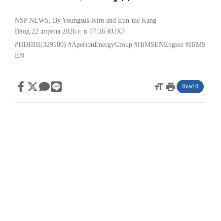
NSP NEWS
, By
Youngsuk Kim
and
Eun-tae Kang
Ввод 22 апреля 2026 г. в 17:36
RUX7
#HDHHI(329180)
#AperionEnergyGroup
#HiMSENEngine
#HiMS
EN
format_size
print
Read 0