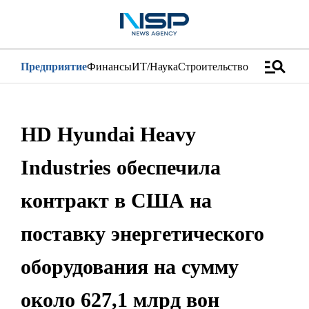
manage_search
Предприятие
Финансы
ИТ/Наука
Строительство
Дистрибуци
HD Hyundai Heavy
Industries обеспечила
контракт в США на
поставку энергетического
оборудования на сумму
около 627,1 млрд вон