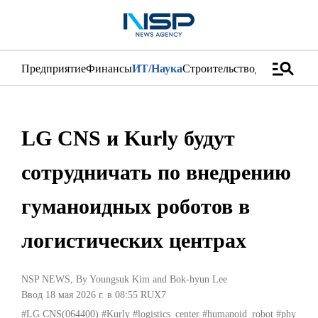
manage_search
Предприятие
Финансы
ИТ/Наука
Строительство
Дистрибуци
LG CNS и Kurly будут
сотрудничать по внедрению
гуманоидных роботов в
логистических центрах
NSP NEWS
, By
Youngsuk Kim
and
Bok-hyun Lee
Ввод 18 мая 2026 г. в 08:55
RUX7
#LG CNS(064400)
#Kurly
#logistics_center
#humanoid_robot
#phy