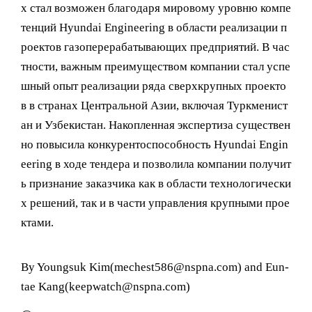
х стал возможен благодаря мировому уровню компе
тенций Hyundai Engineering в области реализации п
роектов газоперерабатывающих предприятий. В час
тности, важным преимуществом компании стал успе
шный опыт реализации ряда сверхкрупных проекто
в в странах Центральной Азии, включая Туркменист
ан и Узбекистан. Накопленная экспертиза существен
но повысила конкурентоспособность Hyundai Engin
eering в ходе тендера и позволила компании получит
ь признание заказчика как в области технологически
х решений, так и в части управления крупными прое
ктами.
By Youngsuk Kim(mechest586@nspna.com) and Eun-
tae Kang(keepwatch@nspna.com)