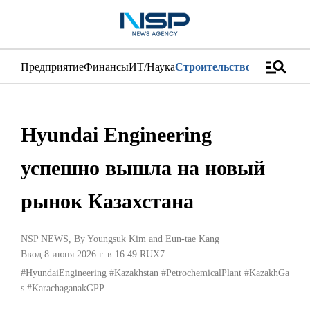
manage_search
Предприятие
Финансы
ИТ/Наука
Строительство
Дистрибуци
Hyundai Engineering
успешно вышла на новый
рынок Казахстана
NSP NEWS
, By
Youngsuk Kim
and
Eun-tae Kang
Ввод 8 июня 2026 г. в 16:49
RUX7
#HyundaiEngineering
#Kazakhstan
#PetrochemicalPlant
#KazakhGa
s
#KarachaganakGPP