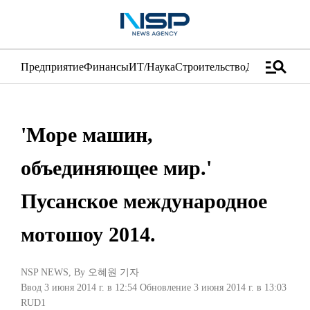
manage_search
Предприятие
Финансы
ИТ/Наука
Строительство
Дистрибуция
'Море машин,
объединяющее мир.'
Пусанское международное
мотошоу 2014.
NSP NEWS
, By
오혜원 기자
Ввод 3 июня 2014 г. в 12:54
Обновление 3 июня 2014 г. в 13:03
RUD1