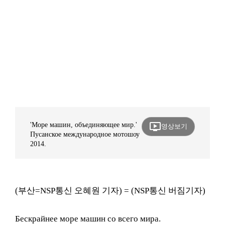
ondemand_video
'Море машин, объединяющее мир.'
영상보기
Пусанское международное мотошоу
2014.
(부산=NSP통신 오혜원 기자) = (NSP통신 버짐기자)
Бескрайнее море машин со всего мира.