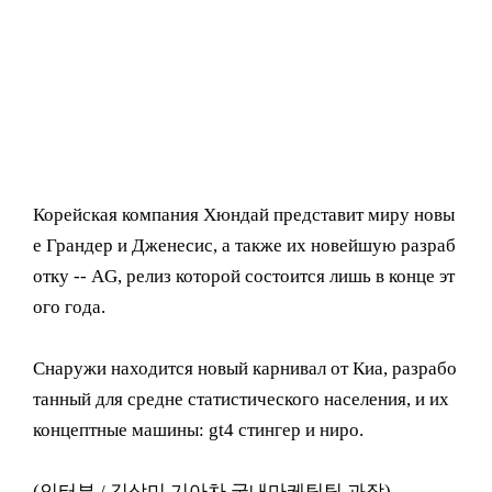
Корейская компания Хюндай представит миру новы
е Грандер и Дженесис, а также их новейшую разраб
отку -- AG, релиз которой состоится лишь в конце эт
ого года.
Снаружи находится новый карнивал от Киа, разрабо
танный для средне статистического населения, и их
концептные машины: gt4 стингер и ниро.
(인터뷰 / 김상미 기아차 국내마케팅팀 과장)