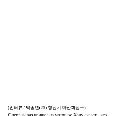
(인터뷰 / 박종면(25) 창원시 마산회원구)
Я первый раз пришел на мотошоу. Хочу сказать, что