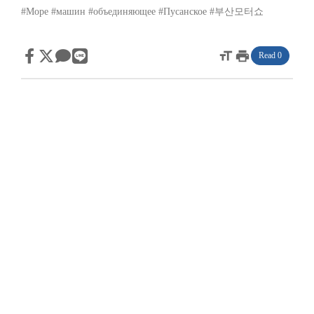
#Море
#машин
#объединяющее
#Пусанское
#부산모터쇼
format_size
print
Read 0