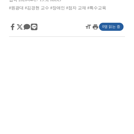
#원광대
#김경현 교수
#장애인
#점자 교재
#특수교육
format_size
print
0명 읽는 중