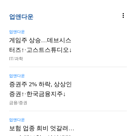
more_vert
업앤다운
업앤다운
게임주 상승…데브시스
터즈↑·고스트스튜디오↓
IT/과학
업앤다운
증권주 2% 하락, 상상인
증권↑·한국금융지주↓
금융/증권
업앤다운
보험 업종 희비 엇갈려…