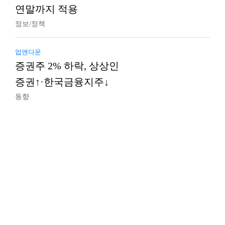
연말까지 적용
정보/정책
업앤다운
증권주 2% 하락, 상상인
증권↑·한국금융지주↓
동향