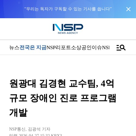
close
“우리는 독자가 구독할 수 있는 기사를 씁니다”
manage_search
뉴스
전국은 지금
NSP리포트
소상공인
이슈
NSPTV
원광대 김경현 교수팀, 4억
규모 장애인 진로 프로그램
개발
NSP통신
,
김광석 기자
입력 2026-04-27 15:32
KRX3