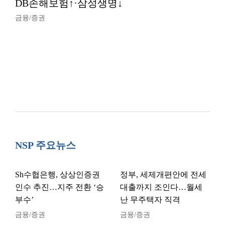
DB손해보험↑·삼성생명↓
금융/증권
NSP 주요뉴스
Sh수협은행, 상상인증권
정부, 세제개편안에 전세
인수 추진…지주 전환 ‘승
대출까지 조인다…월세
부수’
난 무주택자 직격
금융/증권
금융/증권