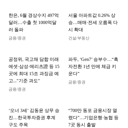
한은, 6월 경상수지 497억
서울 아파트값 0.26% 상
달러…수출 첫 1000억달
승…매매·전세 오름폭 다
러 돌파
시 확대
금융/증권
건설/부동산
공정위, 국고채 담합 미래
파두, ‘Gen7’ 승부수…“흑
에셋·삼성·메리츠證 등 15
자전환 1년 만에 체급 키
곳에 최대 15조 과징금 예
운다”
고..."기준 과도"
금융/증권
금융/증권
‘오너 3세’ 김동윤 상무 승
“700만 동포 금융시장 열
진…한국투자증권 후계
렸다”…기업은행·농협 등
구도 주목
7곳 동시 출발