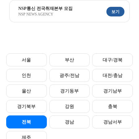
NSP통신 전국취재본부 모집
보기
NSP NEWS AGENCY
서울
부산
대구/경북
인천
광주/전남
대전/충남
울산
경기동부
경기남부
경기북부
강원
충북
전북
경남
경남서부
제주