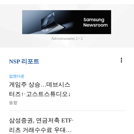
Advertisement
2 / 2
more_vert
NSP 리포트
업앤다운
게임주 상승…데브시스
터즈↑·고스트스튜디오↓
동향
삼성증권, 연금저축 ETF·
리츠 거래수수료 우대…