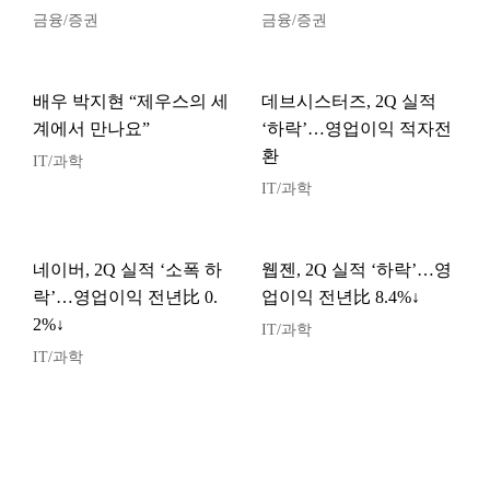
금융/증권
금융/증권
배우 박지현 “제우스의 세
데브시스터즈, 2Q 실적
계에서 만나요”
‘하락’…영업이익 적자전
환
IT/과학
IT/과학
네이버, 2Q 실적 ‘소폭 하
웹젠, 2Q 실적 ‘하락’…영
락’…영업이익 전년比 0.
업이익 전년比 8.4%↓
2%↓
IT/과학
IT/과학