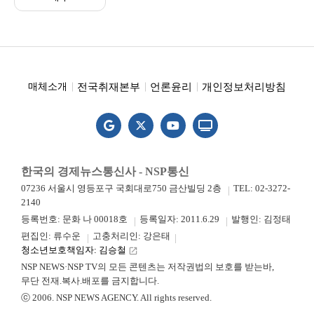
전국취재본부
언론윤리
개인정보처리방침
매체소개
한국의 경제뉴스통신사 - NSP통신
07236 서울시 영등포구 국회대로750 금산빌딩 2층
TEL: 02-3272-
2140
등록번호: 문화 나 00018호
등록일자: 2011.6.29
발행인: 김정태
편집인: 류수운
고충처리인: 강은태
청소년보호책임자: 김승철
launch
NSP NEWS·NSP TV의 모든 콘텐츠는 저작권법의 보호를 받는바,
무단 전재.복사.배포를 금지합니다.
ⓒ 2006. NSP NEWS AGENCY. All rights reserved.