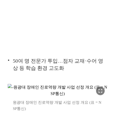
50여 명 전문가 투입…점자 교재·수어 영
상 등 학습 환경 고도화
fullscreen
원광대 장애인 진로역량 개발 사업 선정 개요 (표 = N
SP통신)