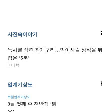
more_vert
사진속이야기
독사를 삼킨 참개구리…먹이사슬 상식을 뒤
집은 ‘5분’
IT/과학
more_vert
업계기상도
보험업계기상도
8월 첫째 주 전반적 ‘맑
음’