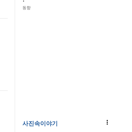
↓
동향
more_vert
사진속이야기