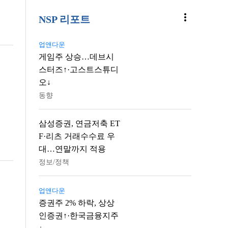
more_vert
NSP 리포트
업앤다운
게임주 상승…데브시
스터즈↑·고스트스튜디
오↓
동향
삼성증권, 연금저축 ET
F·리츠 거래수수료 우
대…연말까지 적용
정보/정책
업앤다운
증권주 2% 하락, 상상
인증권↑·한국금융지주