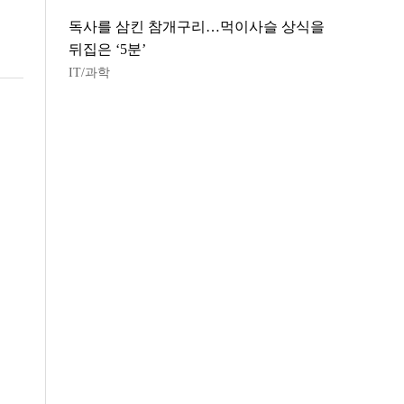
독사를 삼킨 참개구리…먹이사슬 상식을
뒤집은 ‘5분’
IT/과학