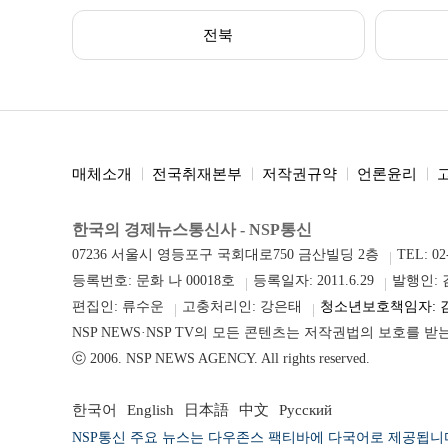
전북
매체소개
전국취재본부
저작권규약
언론윤리
한국의 경제뉴스통신사 - NSP통신
07236 서울시 영등포구 국회대로750 금산빌딩 2층
TEL: 02
등록번호: 문화 나 00018호
등록일자: 2011.6.29
발행인:
편집인: 류수운
고충처리인: 강은태
청소년보호책임자: 
NSP NEWS·NSP TV의 모든 콘텐츠는 저작권법의 보호를 
ⓒ 2006. NSP NEWS AGENCY. All rights reserved.
한국어
English
日本語
中文
Русский
NSP통신 주요 뉴스는 다우존스 팩티바에 다국어로 제공됩니