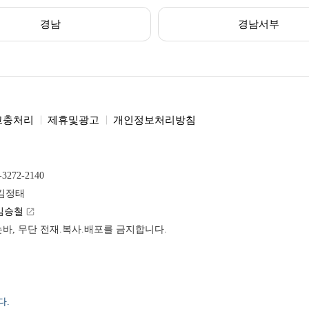
경남
경남서부
고충처리
제휴및광고
개인정보처리방침
-3272-2140
 김정태
김승철
launch
받는바, 무단 전재.복사.배포를 금지합니다.
다.