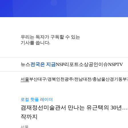
우리는 독자가 구독할 수 있는
기사를 씁니다.
뉴스
전국은 지금
NSP리포트
소상공인
이슈
NSPTV
서울
부산
대구/경북
인천
광주/전남
대전/충남
울산
경기동부
로컬 핫플 레이더
겸재정선미술관서 만나는 유근택의 30년…
작까지
서울