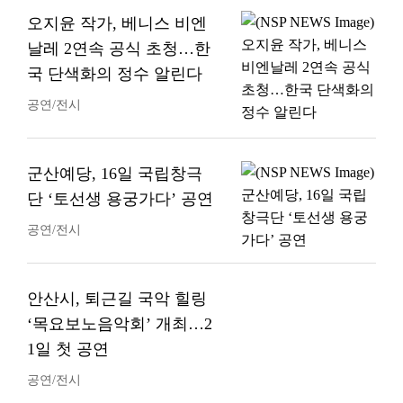
오지윤 작가, 베니스 비엔
날레 2연속 공식 초청…한
국 단색화의 정수 알린다
공연/전시
군산예당, 16일 국립창극
단 ‘토선생 용궁가다’ 공연
공연/전시
안산시, 퇴근길 국악 힐링
‘목요보노음악회’ 개최…2
1일 첫 공연
공연/전시