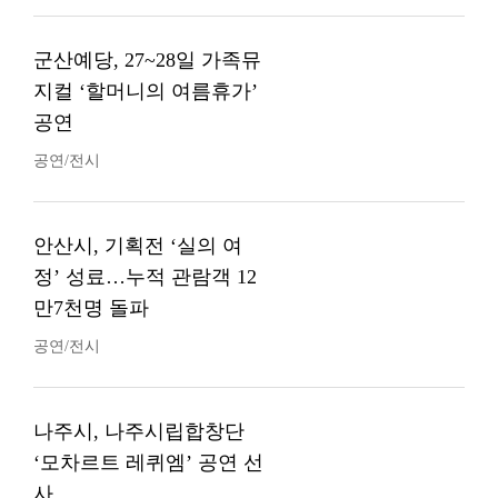
군산예당, 27~28일 가족뮤
지컬 ‘할머니의 여름휴가’
공연
공연/전시
안산시, 기획전 ‘실의 여
정’ 성료…누적 관람객 12
만7천명 돌파
공연/전시
나주시, 나주시립합창단
‘모차르트 레퀴엠’ 공연 선
사