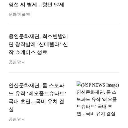
영섭 씨 별세…향년 97세
문화/예술/책
용인문화재단, 최소빈발레
단 창작발레 ‘신데렐라’·신
작 쇼케이스 성료
공연/전시
안산문화재단, 톰 스토파
드 유작 ‘레오폴트슈타트’
국내 초연…국비 유치 결
실
공연/전시