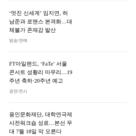
‘멋진 신세계’ 임지연, 허
남준과 로맨스 본격화…대
체불가 존재감 발산
방송/연예
FT아일랜드, ‘FaTe’ 서울
콘서트 성황리 마무리…19
주년 축하·20주년 예고
공연/전시
용인문화재단, 대학연극제
사전워크숍 성료…본선 무
대 7월 18일 막 오른다