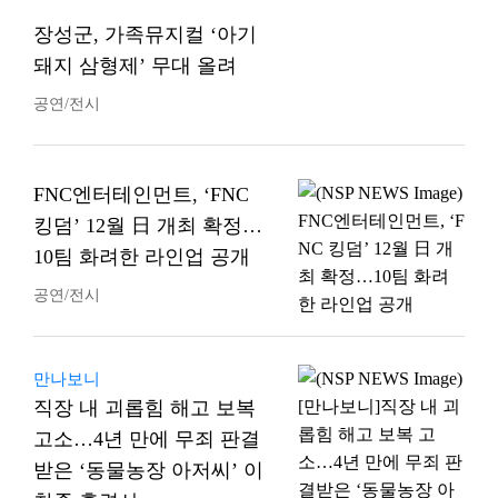
장성군, 가족뮤지컬 ‘아기
돼지 삼형제’ 무대 올려
공연/전시
FNC엔터테인먼트, ‘FNC
킹덤’ 12월 日 개최 확정…
10팀 화려한 라인업 공개
공연/전시
만나보니
직장 내 괴롭힘 해고 보복
고소…4년 만에 무죄 판결
받은 ‘동물농장 아저씨’ 이