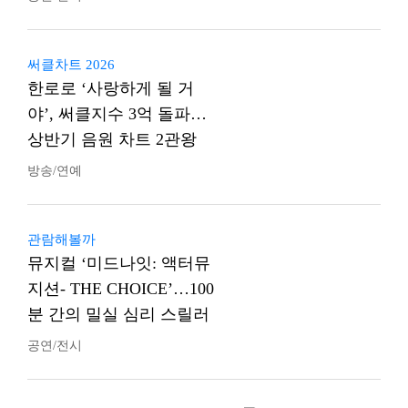
써클차트 2026
한로로 ‘사랑하게 될 거
야’, 써클지수 3억 돌파…
상반기 음원 차트 2관왕
방송/연예
관람해볼까
뮤지컬 ‘미드나잇: 액터뮤
지션- THE CHOICE’…100
분 간의 밀실 심리 스릴러
공연/전시