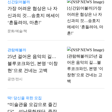
신간읽어볼까
가장 어려운 협상은 나 자
신과의 것…송효지 에세이
‘흔들려야, 마흔!’
문화/예술/책
관람해볼까
25년 걸어온 음악의 길…
블루코크와인, 본명 ‘이창
현’으로 건네는 고백
공연/전시
딱! 당신을 위한 모집
“미술관을 오감으로 즐긴
다”…성남문화재단, 중장