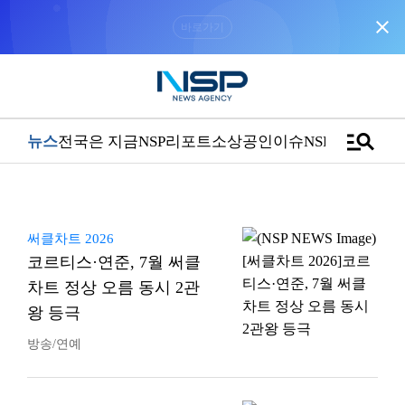
close
“우리는 독자가 구독할 수 있는 기사를 씁니다”
manage_search
뉴스
전국은 지금
NSP리포트
소상공인
이슈
NSPTV
써클차트 2026
코르티스·연준, 7월 써클
차트 정상 오름 동시 2관
왕 등극
방송/연예