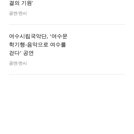
결의 기원'
공연/전시
여수시립국악단, ‘여수문
학기행-음악으로 여수를
걷다’ 공연
공연/전시