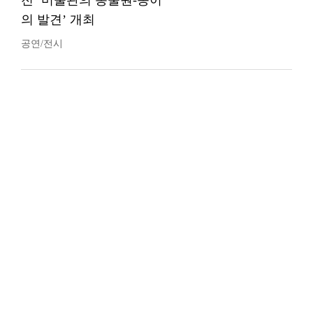
전 ‘미술관의 동물원-종이
의 발견’ 개최
공연/전시