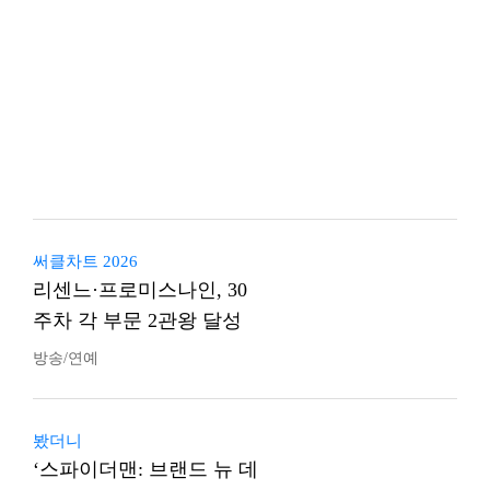
써클차트 2026
리센느·프로미스나인, 30
주차 각 부문 2관왕 달성
방송/연예
봤더니
‘스파이더맨: 브랜드 뉴 데