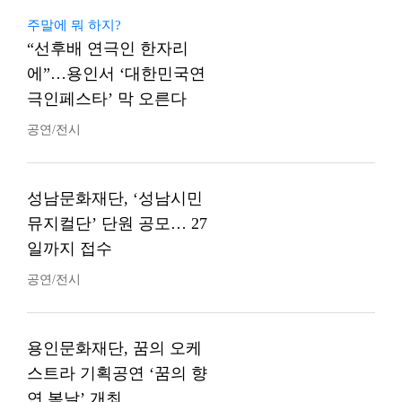
주말에 뭐 하지?
“선후배 연극인 한자리
에”…용인서 ‘대한민국연
극인페스타’ 막 오른다
공연/전시
성남문화재단, ‘성남시민
뮤지컬단’ 단원 공모… 27
일까지 접수
공연/전시
용인문화재단, 꿈의 오케
스트라 기획공연 ‘꿈의 향
연 봄날’ 개최