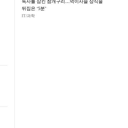
독사를 삼킨 참개구리…먹이사슬 상식을
뒤집은 ‘5분’
IT/과학