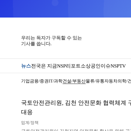
우리는 독자가 구독할 수 있는
기사를 씁니다.
뉴스
전국은 지금
NSP리포트
소상공인
이슈
NSPTV
기업
금융/증권
IT/과학
건설/부동산
물류/유통
자동차
의학/
국토안전관리원, 김천 안전문화 협력체계
대응
업계/정책