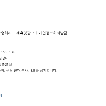
고충처리
제휴및광고
개인정보처리방침
-3272-2140
 김정태
김승철
launch
받는바, 무단 전재.복사.배포를 금지합니다.
다.