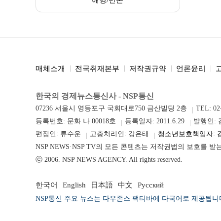
해명/반론
매체소개
전국취재본부
저작권규약
언론윤리
한국의 경제뉴스통신사 - NSP통신
07236 서울시 영등포구 국회대로750 금산빌딩 2층
TEL: 02
등록번호: 문화 나 00018호
등록일자: 2011.6.29
발행인:
편집인: 류수운
고충처리인: 강은태
청소년보호책임자: 
NSP NEWS·NSP TV의 모든 콘텐츠는 저작권법의 보호를 
ⓒ 2006. NSP NEWS AGENCY. All rights reserved.
한국어
English
日本語
中文
Русский
NSP통신 주요 뉴스는 다우존스 팩티바에 다국어로 제공됩니