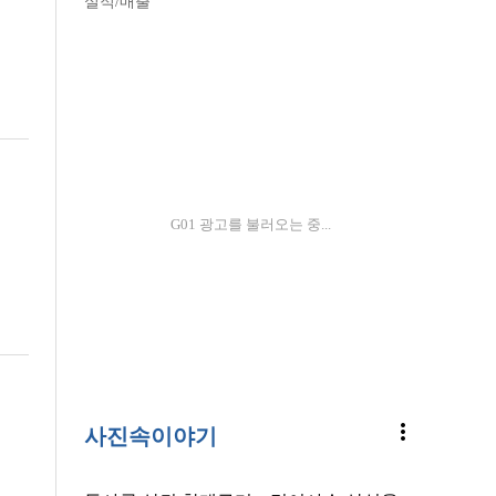
실적/매출
G01 광고를 불러오는 중...
more_vert
사진속이야기