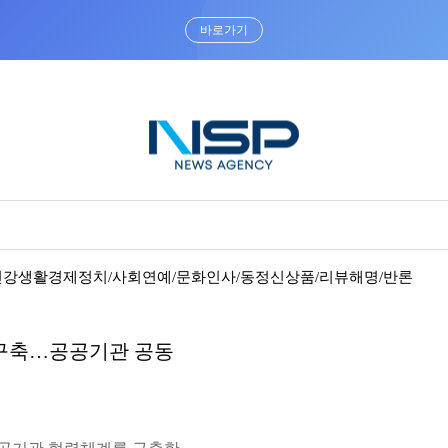
바로가기
건강
생활경제
정치/사회
연예/문화
인사/동정
신상품/리뷰
해명/반론
 구축…공공기관 공동