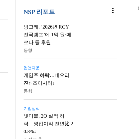
S02
more_vert
NSP 리포트
빙그레, ‘2026년 RCY
전국캠프’에 1억 원·메
로나 등 후원
동향
업앤다운
게임주 하락…네오리
진↑·조이시티↓
동향
기업실적
넷마블, 2Q 실적 하
락…영업이익 전년比 2
0.8%↓