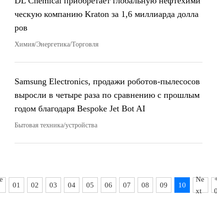
DL Chemical приобретает глобальную нефтехими
ческую компанию Kraton за 1,6 миллиарда долла
ров
Химия/Энергетика/Торговля
Samsung Electronics, продажи роботов-пылесосов
выросли в четыре раза по сравнению с прошлым
годом благодаря Bespoke Jet Bot AI
Бытовая техника/устройства
e
Ne
01
02
03
04
05
06
07
08
09
10
xt