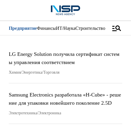
manage_search
Предприятие
Финансы
ИТ/Наука
Строительство
Дистрибуци
LG Energy Solution получила сертификат систем
ы управления соответствием
Химия/Энергетика/Торговля
Samsung Electronics разработала «H-Cube» - реше
ние для упаковки новейшего поколение 2.5D
Электротехника/Электроника