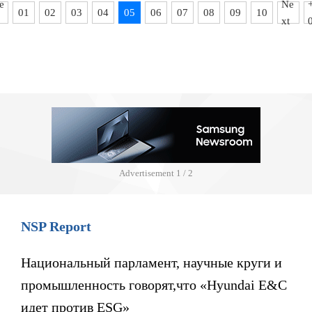
e
Ne
01
02
03
04
05
06
07
08
09
10
xt
Advertisement
1 / 2
NSP Report
Национальный парламент, научные круги и
промышленность говорят,что «Hyundai E&C
идет против ESG»