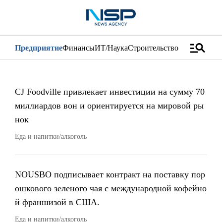
manage_search
Предприятие
Финансы
ИТ/Наука
Строительство
Дистрибуци
CJ Foodville привлекает инвестиции на сумму 70
миллиардов вон и ориентируется на мировой ры
нок
Еда и напитки/алкоголь
NOUSBO подписывает контракт на поставку пор
ошкового зеленого чая с международной кофейно
й франшизой в США.
Еда и напитки/алкоголь