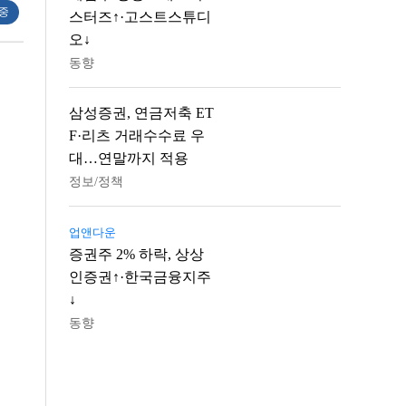
 중
스터즈↑·고스트스튜디
오↓
동향
삼성증권, 연금저축 ET
F·리츠 거래수수료 우
대…연말까지 적용
정보/정책
업앤다운
증권주 2% 하락, 상상
인증권↑·한국금융지주
↓
동향