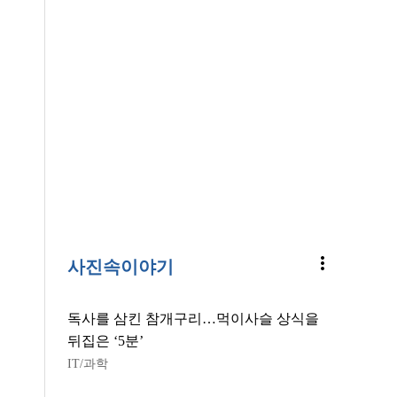
more_vert
사진속이야기
독사를 삼킨 참개구리…먹이사슬 상식을
뒤집은 ‘5분’
IT/과학