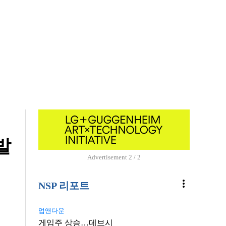
발
Advertisement
1 / 2
more_vert
NSP 리포트
업앤다운
게임주 상승…데브시