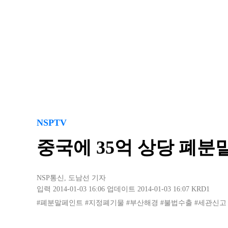
NSPTV
중국에 35억 상당 폐
NSP통신
,
도남선 기자
입력 2014-01-03 16:06
업데이트 2014-01-03 16:07
KRD1
#폐분말페인트
#지정폐기물
#부산해경
#불법수출
#세관신고