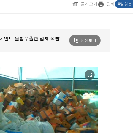
format_size
print
글자크기
인쇄
0명 읽는
분말페인트 불법수출한 업체 적발
ondemand_video
영상보기
fullscreen