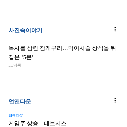
more_vert
사진속이야기
독사를 삼킨 참개구리…먹이사슬 상식을 뒤
집은 ‘5분’
IT/과학
more_vert
업앤다운
업앤다운
게임주 상승…데브시스