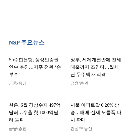
NSP 주요뉴스
Sh수협은행, 상상인증권
정부, 세제개편안에 전세
인수 추진…지주 전환 ‘승
대출까지 조인다…월세
부수’
난 무주택자 직격
금융/증권
금융/증권
한은, 6월 경상수지 497억
서울 아파트값 0.26% 상
달러…수출 첫 1000억달
승…매매·전세 오름폭 다
러 돌파
시 확대
금융/증권
건설/부동산