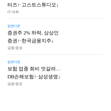
터즈↑·고스트스튜디오↓
IT/과학
업앤다운
증권주 2% 하락, 상상인
증권↑·한국금융지주↓
금융/증권
업앤다운
보험 업종 희비 엇갈려…
DB손해보험↑·삼성생명↓
금융/증권