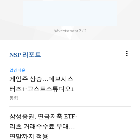
Advertisement
2 / 2
more_vert
NSP 리포트
업앤다운
게임주 상승…데브시스
터즈↑·고스트스튜디오↓
동향
삼성증권, 연금저축 ETF·
리츠 거래수수료 우대…
연말까지 적용