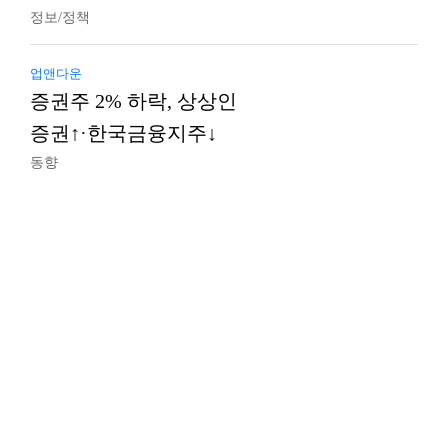
정보/정책
업앤다운
증권주 2% 하락, 상상인
증권↑·한국금융지주↓
동향