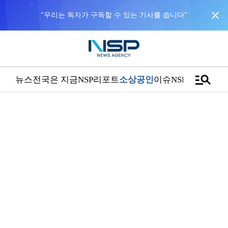
close
“우리는 독자가 구독할 수 있는 기사를 씁니다”
manage_search
뉴스
전국은 지금
NSP리포트
소상공인
이슈
NSPTV