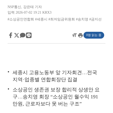
NSP통신
,
강은태 기자
입력 2026-07-02 19:21
KRX3
#소상공인연합회
#세종시
#최저임금위원회
#송치영
#금지선
format_size
print
0명 읽는 중
세종시 고용노동부 앞 기자회견…전국
지역·업종별 연합회장단 집결
소상공인 생존권 보장 합리적 상생안 요
구…송치영 회장 “소상공인 월수익 191
만원, 근로자보다 못 버는 구조”