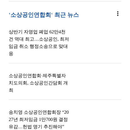
more_vert
'소상공인연합회' 최근 뉴스
상반기 자영업 폐업 62만4천
건 역대 최고…소상공인, 최저
임금 취소 행정소송으로 맞대
응
소상공인연합회·제주특별자
치도의회, 소상공인간담회 개
최
송치영 소상공인연합회장 “20
27년 최저임금 1만700원 결정
유감…헌법 명기 추진해야”