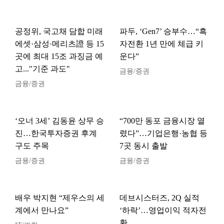
공정위, 국고채 담합 미래
파두, ‘Gen7’ 승부수…“흑
에셋·삼성·메리츠證 등 15
자전환 1년 만에 체급 키
곳에 최대 15조 과징금 예
운다”
고..."기준 과도"
금융/증권
금융/증권
‘오너 3세’ 김동윤 상무 승
“700만 동포 금융시장 열
진…한국투자증권 후계
렸다”…기업은행·농협 등
구도 주목
7곳 동시 출발
금융/증권
금융/증권
배우 박지현 “제우스의 세
데브시스터즈, 2Q 실적
계에서 만나요”
‘하락’…영업이익 적자전
환