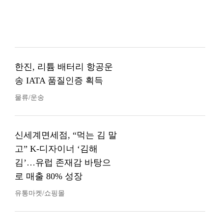
한진, 리튬 배터리 항공운
송 IATA 품질인증 획득
물류/운송
신세계면세점, “먹는 김 말
고” K-디자이너 ‘김해
김’…유럽 존재감 바탕으
로 매출 80% 성장
유통마켓/쇼핑몰