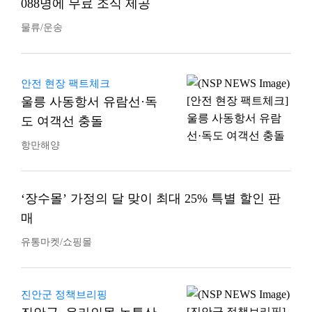
088명에 무료 조식 제공
물류/운송
안전 현장 팩트체크
울릉 사동항서 유람선·독
도 여객선 충돌
항만해양
‘장수몰’ 가정의 달 맞이 최대 25% 특별 할인 판
매
유통마켓/쇼핑몰
진안군 정책브리핑