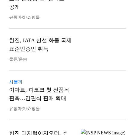
공개
유통마켓/쇼핑몰
한진, IATA 신선 화물 국제
표준인증인 취득
물류/운송
사볼까
이마트, 피코크 첫 전품목
판촉…간편식 판매 확대
유통마켓/쇼핑몰
한진 디지털이지오더, 쇼