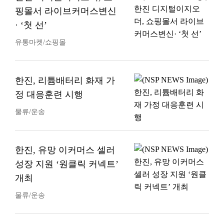
핑몰서 라이브커머스변신
· ‘첫 선’
유통마켓/쇼핑몰
한진, 리튬배터리 화재 가
정 대응훈련 시행
물류/운송
한진, 유망 이커머스 셀러
성장 지원 ‘원클릭 커넥트’
개최
물류/운송