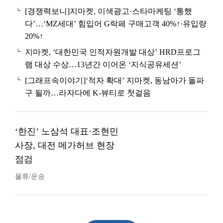
[경쟁력보니]지마켓, 이색광고·스타마케팅 ‘통했
다’…‘MZ세대’ 힘입어 G락페 구매고객 40%↑·유입량
20%↑
지마켓, ‘대한민국 인적자원개발 대상’ HRD프로그
램 대상 수상…13년간 이어온 ‘지식공유세션’
[그래프속이야기]‘적자 확대’ 지마켓, 동남아가 돌파
구 될까…라자다에 K-뷰티로 첫걸음
‘한진’ 노삼석 대표·조현민
사장, 대전 메가허브 현장
점검
물류/운송