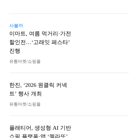
사볼까
이마트, 여름 먹거리·가전
할인전…‘고래잇 페스타’
진행
유통마켓/쇼핑몰
한진, ‘2026 원클릭 커넥
트’ 행사 개최
유통마켓/쇼핑몰
플래티어, 생성형 AI 기반
쇼핑 플랫폼·앱 ‘젤라또’