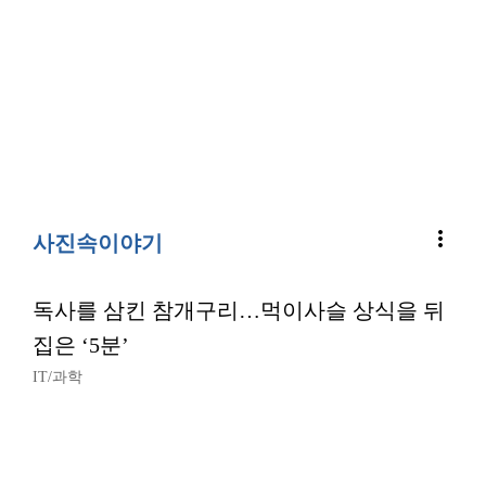
more_vert
사진속이야기
독사를 삼킨 참개구리…먹이사슬 상식을 뒤
집은 ‘5분’
IT/과학