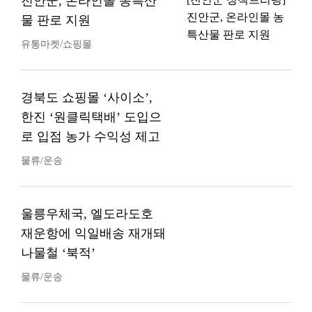
진안군, 온라인몰 농특산
물 판로 지원
유통마켓/쇼핑몰
경북도 쇼핑몰 ‘사이소’,
한진 ‘원클릭택배’ 도입으
로 입점 농가 수익성 제고
물류/운송
울릉우체국, 엘도라도호
재운항에 익일배송 재개돼
나물철 ‘북적’
물류/운송