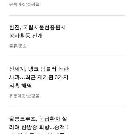
유통마켓/쇼핑몰
한진, 국립서울현충원서
봉사활동 전개
물류/운송
신세계, 탱크 텀블러 논란
사과…최근 제기된 3가지
의혹 해명
유통마켓/쇼핑몰
울릉크루즈, 응급환자 살
리려 한밤중 회항...승객 1