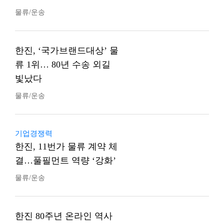
물류/운송
한진, ‘국가브랜드대상’ 물
류 1위… 80년 수송 외길
빛났다
물류/운송
기업경쟁력
한진, 11번가 물류 계약 체
결…풀필먼트 역량 ‘강화’
물류/운송
한진 80주년 온라인 역사