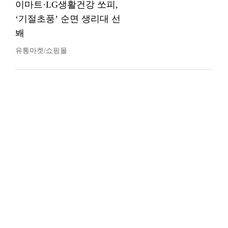
이마트·LG생활건강 쏘피,
‘기절초풍’ 순면 생리대 선
봬
유통마켓/쇼핑몰