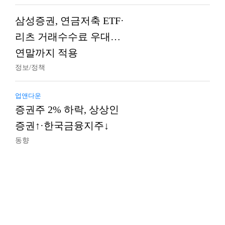
삼성증권, 연금저축 ETF·
리츠 거래수수료 우대…
연말까지 적용
정보/정책
업앤다운
증권주 2% 하락, 상상인
증권↑·한국금융지주↓
동향