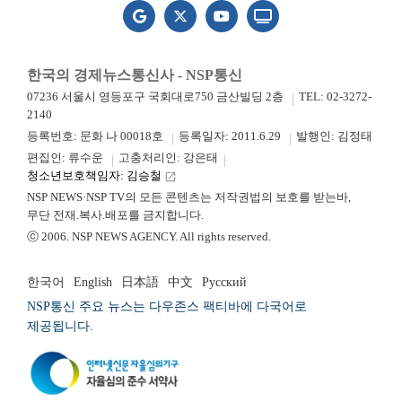
한국의 경제뉴스통신사 - NSP통신
07236 서울시 영등포구 국회대로750 금산빌딩 2층
TEL: 02-3272-
2140
등록번호: 문화 나 00018호
등록일자: 2011.6.29
발행인: 김정태
편집인: 류수운
고충처리인: 강은태
청소년보호책임자: 김승철
launch
NSP NEWS·NSP TV의 모든 콘텐츠는 저작권법의 보호를 받는바,
무단 전재.복사.배포를 금지합니다.
ⓒ 2006. NSP NEWS AGENCY. All rights reserved.
한국어
English
日本語
中文
Русский
NSP통신 주요 뉴스는 다우존스 팩티바에 다국어로
제공됩니다.