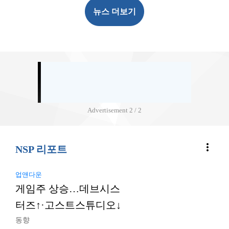
뉴스 더보기
Advertisement
2 / 2
more_vert
NSP 리포트
업앤다운
게임주 상승…데브시스
터즈↑·고스트스튜디오↓
동향