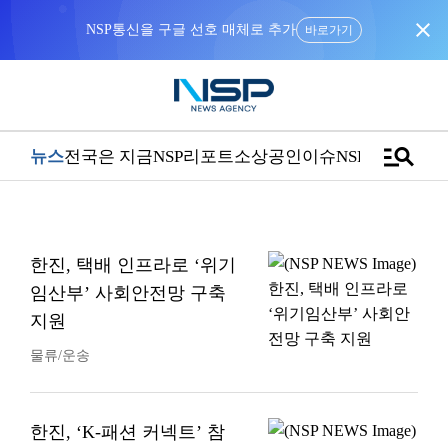
close
NSP통신을 구글 선호 매체로 추가
바로가기
manage_search
뉴스
전국은 지금
NSP리포트
소상공인
이슈
NSPTV
한진, 택배 인프라로 ‘위기
임산부’ 사회안전망 구축
지원
물류/운송
한진, ‘K-패션 커넥트’ 참