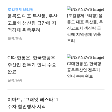
로컬경제브리핑
울릉도 대표 특산물, 우산
고로쇠 생산량 급감에 지
역경제 위축우려
물류/운송
CJ대한통운, 한국항공우
주산업 전투기 인니 수송
완료
물류/운송
이마트, ‘고래잇 페스타’ 1
주차 할인행사 시작