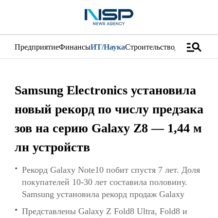
manage_search
Предприятие
Финансы
ИТ/Наука
Строительство
Дистрибуци
Samsung Electronics установила
новый рекорд по числу предзака
зов на серию Galaxy Z8 — 1,44 м
лн устройств
Рекорд Galaxy Note10 побит спустя 7 лет. Доля
покупателей 10-30 лет составила половину.
Samsung установила рекорд продаж Galaxy
Представлены Galaxy Z Fold8 Ultra, Fold8 и