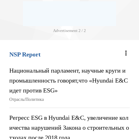
Advertisement
2 / 2
more_vert
NSP Report
Национальный парламент, научные круги и
промышленность говорят,что «Hyundai E&C
идет против ESG»
Отрасль/Политика
Регресс ESG в Hyundai E&C, увеличение кол
ичества нарушений Закона о строительных о
тходах после 2018 года