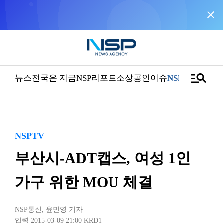
close
NSP통신을 구글 선호 매체로 추가
바로가기
manage_search
뉴스
전국은 지금
NSP리포트
소상공인
이슈
NSPTV
NSPTV
부산시-ADT캡스, 여성 1인
가구 위한 MOU 체결
NSP통신
,
윤민영 기자
입력 2015-03-09 21:00
KRD1