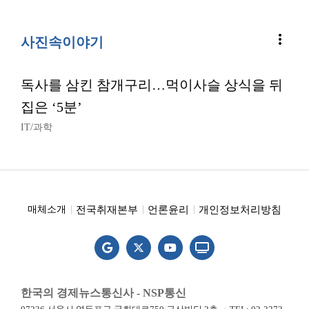
more_vert
사진속이야기
독사를 삼킨 참개구리…먹이사슬 상식을 뒤
집은 ‘5분’
IT/과학
전국취재본부
언론윤리
개인정보처리방침
매체소개
한국의 경제뉴스통신사 - NSP통신