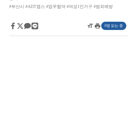
#부산시
#ADT캡스
#업무협약
#여성1인가구
#범죄예방
format_size
print
0명 읽는 중