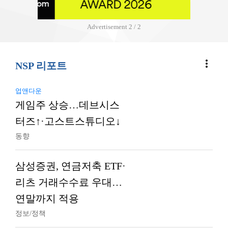
Advertisement
2 / 2
more_vert
NSP 리포트
업앤다운
게임주 상승…데브시스
터즈↑·고스트스튜디오↓
동향
삼성증권, 연금저축 ETF·
리츠 거래수수료 우대…
연말까지 적용
정보/정책