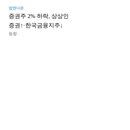
업앤다운
증권주 2% 하락, 상상인
증권↑·한국금융지주↓
동향