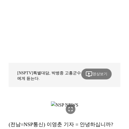
ondemand_video
[NSPTV]특별대담, 박병종 고흥군수
영상보기
에게 듣는다.
fullscreen
(전남=NSP통신) 이영춘 기자 = 안녕하십니까?