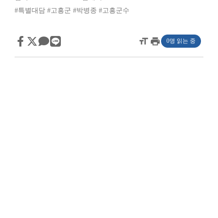
#특별대담
#고흥군
#박병종
#고흥군수
format_size
print
0명 읽는 중