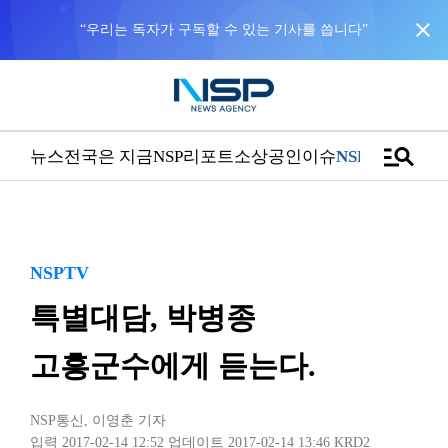
close
“우리는 독자가 구독할 수 있는 기사를 씁니다”
manage_search
뉴스
전국은 지금
NSP리포트
소상공인
이슈
NSPTV
NSPTV
특별대담, 박병종
고흥군수에게 듣는다.
NSP통신
,
이영춘 기자
입력 2017-02-14 12:52
업데이트 2017-02-14 13:46
KRD2