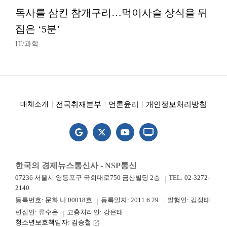
독사를 삼킨 참개구리…먹이사슬 상식을 뒤
집은 ‘5분’
IT/과학
전국취재본부
언론윤리
개인정보처리방침
매체소개
한국의 경제뉴스통신사 - NSP통신
07236 서울시 영등포구 국회대로750 금산빌딩 2층
TEL: 02-3272-
2140
등록번호: 문화 나 00018호
등록일자: 2011.6.29
발행인: 김정태
편집인: 류수운
고충처리인: 강은태
청소년보호책임자: 김승철
launch