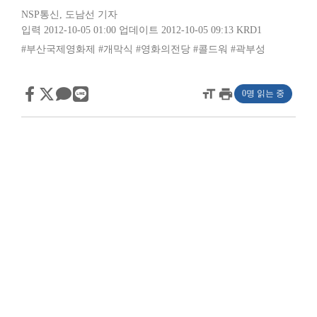
NSP통신
,
도남선 기자
입력 2012-10-05 01:00
업데이트 2012-10-05 09:13
KRD1
#부산국제영화제
#개막식
#영화의전당
#콜드워
#곽부성
format_size
print
0명 읽는 중