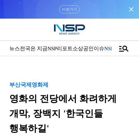
close
“우리는 독자가 구독할 수 있는 기사를 씁니다”
manage_search
뉴스
전국은 지금
NSP리포트
소상공인
이슈
NSPTV
부산국제영화제
영화의 전당에서 화려하게
개막, 장백지 '한국인들
행복하길'