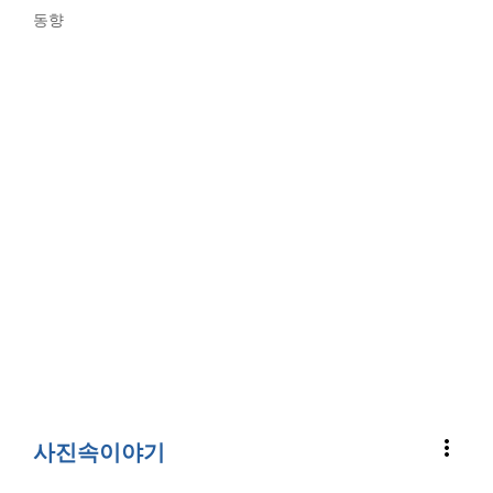
동향
more_vert
사진속이야기