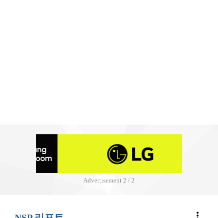
Advertisement
2 / 2
more_vert
NSP 리포트