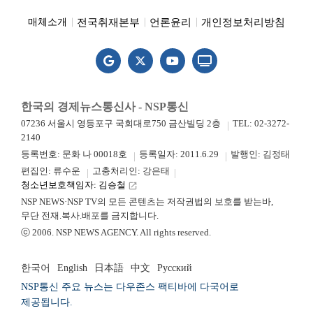
전국취재본부
언론윤리
개인정보처리방침
매체소개
한국의 경제뉴스통신사 - NSP통신
07236 서울시 영등포구 국회대로750 금산빌딩 2층
TEL: 02-3272-
2140
등록번호: 문화 나 00018호
등록일자: 2011.6.29
발행인: 김정태
편집인: 류수운
고충처리인: 강은태
청소년보호책임자: 김승철
launch
NSP NEWS·NSP TV의 모든 콘텐츠는 저작권법의 보호를 받는바,
무단 전재.복사.배포를 금지합니다.
ⓒ 2006. NSP NEWS AGENCY. All rights reserved.
한국어
English
日本語
中文
Русский
NSP통신 주요 뉴스는 다우존스 팩티바에 다국어로
제공됩니다.