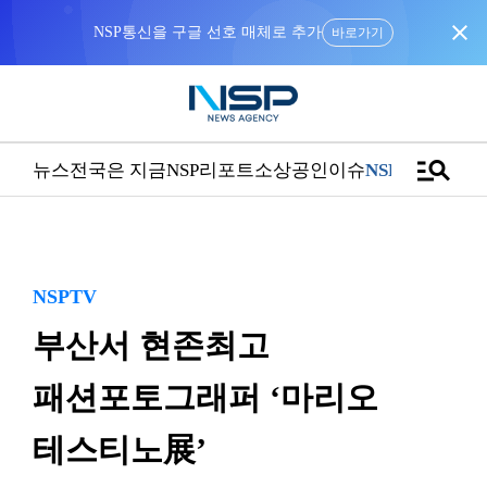
close
바로가기
manage_search
뉴스
전국은 지금
NSP리포트
소상공인
이슈
NSPTV
NSPTV
부산서 현존최고
패션포토그래퍼 ‘마리오
테스티노展’