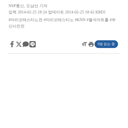
NSP통신
,
도남선 기자
입력 2014-02-25 18:24
업데이트 2014-02-25 18:42
KRD1
#마리오테스티노전
#마리오테스티노
#KNN
#월석아트홀
#부
산사진전
format_size
print
0명 읽는 중