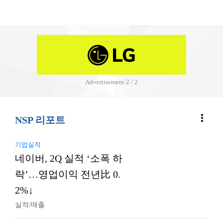
Advertisement
2 / 2
more_vert
NSP 리포트
기업실적
네이버, 2Q 실적 ‘소폭 하
락’…영업이익 전년比 0.
2%↓
실적/매출