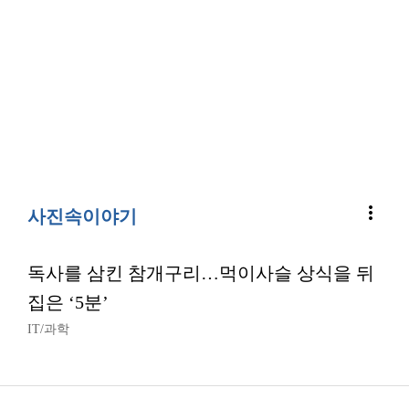
more_vert
사진속이야기
독사를 삼킨 참개구리…먹이사슬 상식을 뒤
집은 ‘5분’
IT/과학