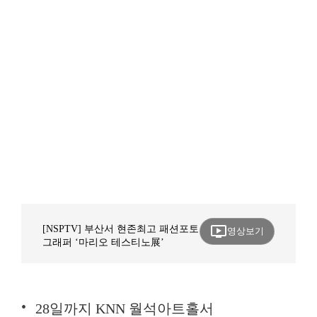
ondemand_video
[NSPTV] 부산서 현존최고 패션포토
영상보기
그래퍼 ‘마리오 테스티노展’
28일까지 KNN 월석아트홀서