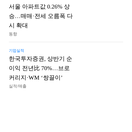
서울 아파트값 0.26% 상
승…매매·전세 오름폭 다
시 확대
동향
기업실적
한국투자증권, 상반기 순
이익 전년比 70%…브로
커리지·WM ‘쌍끌이’
실적/매출