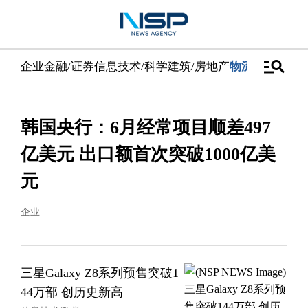
manage_search
企业
金融/证券
信息技术/科学
建筑/房地产
物流/配送
汽车
韩国央行：6月经常项目顺差497
亿美元 出口额首次突破1000亿美
元
企业
三星Galaxy Z8系列预售突破1
44万部 创历史新高