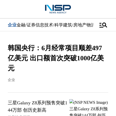
manage_search
企业
金融/证券
信息技术/科学
建筑/房地产
物流/配送
汽车
韩国央行：6月经常项目顺差497
亿美元 出口额首次突破1000亿美
元
企业
三星Galaxy Z8系列预售突破1
44万部 创历史新高