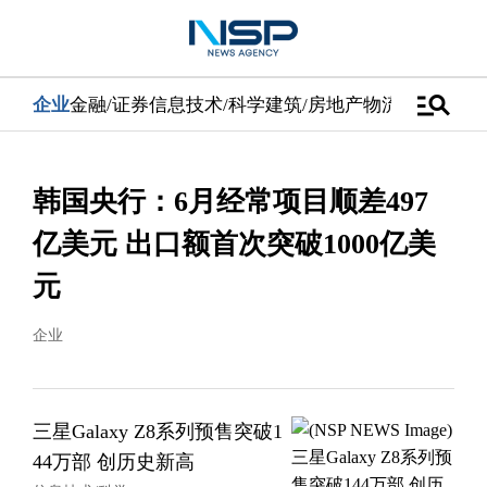
manage_search
企业
金融/证券
信息技术/科学
建筑/房地产
物流/配送
汽车
韩国央行：6月经常项目顺差497
亿美元 出口额首次突破1000亿美
元
企业
三星Galaxy Z8系列预售突破1
44万部 创历史新高