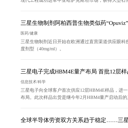
现代工程成功进军中亚哈萨克斯坦市场，获得大型石
三星生物制剂阿柏西普生物类似药“Opuvi
医药/健康
三星生物制剂近日开始在欧洲通过直营渠道供应眼科疾病治
度剂型（40mg/ml）。
三星电子完成HBM4E量产布局 首批12层
信息技术/科学
三星电子向全球客户首次供应12层HBM4E样品，进
布局。此次样品出货是继今年2月HBM4量产启动后
全球半导体劳资双方关系趋于稳定……三