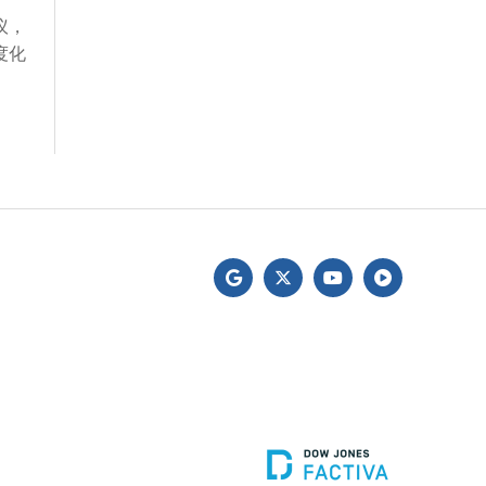
议，
度化