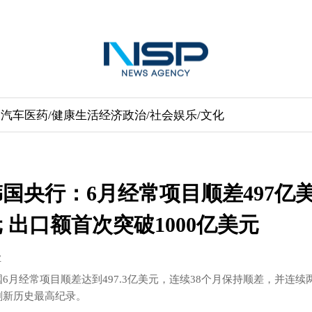
送
汽车
医药/健康
生活经济
政治/社会
娱乐/文化
韩国央行：6月经常项目顺差497亿
 出口额首次突破1000亿美元
业
国6月经常项目顺差达到497.3亿美元，连续38个月保持顺差，并连续
刷新历史最高纪录。