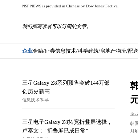
NSP NEWS is provided in Chinese by Dow Jones' Factiva.
我们撰写读者可以订阅的文章。
企业
金融/证券
信息技术/科学
建筑/房地产
物流/配
三星Galaxy Z8系列预售突破144万部
创历史新高
元
信息技术/科学
企
三星电子Galaxy Z8拓宽折叠屏选择，
韩
卢泰文：“折叠屏已成日常”
月