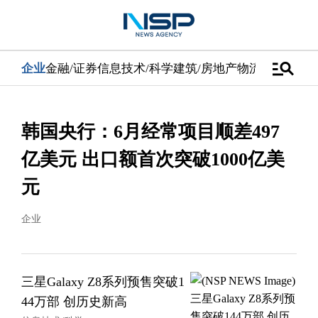
manage_search
企业
金融/证券
信息技术/科学
建筑/房地产
物流/配送
汽车
韩国央行：6月经常项目顺差497
亿美元 出口额首次突破1000亿美
元
企业
三星Galaxy Z8系列预售突破1
44万部 创历史新高