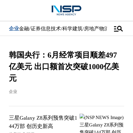
manage_search
企业
金融/证券
信息技术/科学
建筑/房地产
物流/配送
汽车
韩国央行：6月经常项目顺差497
亿美元 出口额首次突破1000亿美
元
企业
三星Galaxy Z8系列预售突破1
44万部 创历史新高