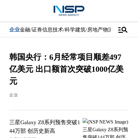
manage_search
企业
金融/证券
信息技术/科学
建筑/房地产
物流/配送
汽车
韩国央行：6月经常项目顺差497
亿美元 出口额首次突破1000亿美
元
企业
三星Galaxy Z8系列预售突破1
44万部 创历史新高