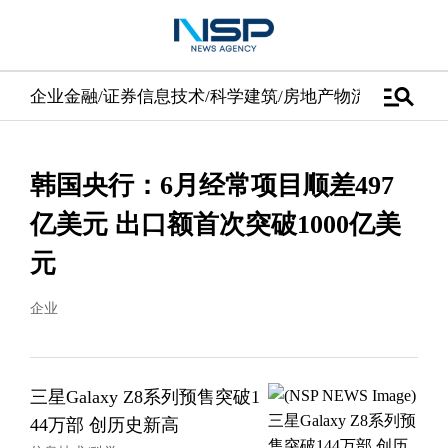
manage_search
企业
金融/证券
信息技术/科学
建筑/房地产
物流/配送
汽车
韩国央行：6月经常项目顺差497
亿美元 出口额首次突破1000亿美
元
企业
三星Galaxy Z8系列预售突破1
44万部 创历史新高