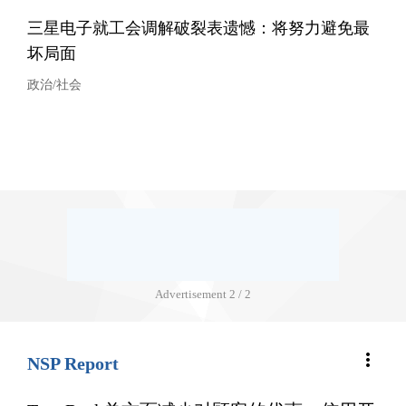
三星电子就工会调解破裂表遗憾：将努力避免最
坏局面
政治/社会
Advertisement
2 / 2
more_vert
NSP Report